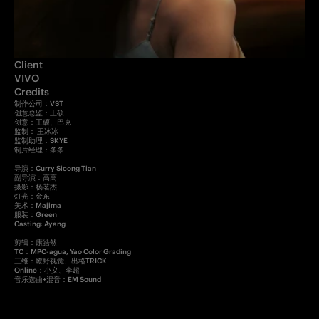
Client
VIVO
Credits
制作公司：VST 

创意总监：王硕

创意：王硕、巴克

监制： 王冰冰

监制助理：SKYE

制片经理：条条

导演：Curry Sicong Tian

副导演：高高

摄影：杨茗杰

灯光：金东

美术：Majima

服装：Green

Casting: Ayang

剪辑：康皓然

TC：MPC-agua, Yao Color Grading

三维：燎野视觉、出格TRICK

Online：小义、李超

音乐选曲+混音：EM Sound